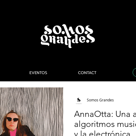
EVENTOS
CONTACT
Somos Grandes
AnnaOtta: Una 
algoritmos musi
y la electrónica.