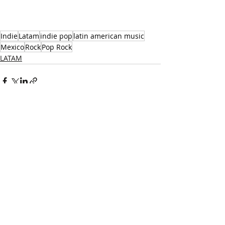
Indie
Latam
indie pop
latin american music
Mexico
Rock
Pop Rock
LATAM
Recent Posts
See All