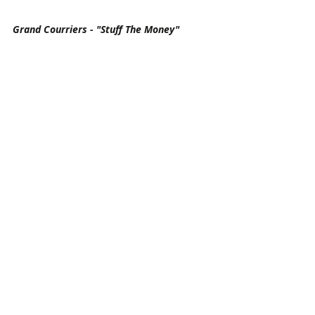
Grand Courriers - "Stuff The Money"
Un puñal de sintetizadores disruptivos, 