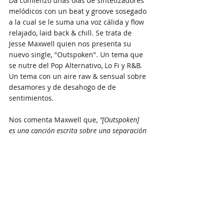
Da comienzo unas olas de sintetizadores 
melódicos con un beat y groove sosegado 
a la cual se le suma una voz cálida y flow 
relajado, laid back & chill. Se trata de 
Jesse Maxwell quien nos presenta su 
nuevo single, "Outspoken". Un tema que 
se nutre del Pop Alternativo, Lo Fi y R&B. 
Un tema con un aire raw & sensual sobre 
desamores y de desahogo de de 
sentimientos.
Nos comenta Maxwell que,
 "[Outspoken] 
es una canción escrita sobre una separación 
romántica, “Outspoken” es un poco frío y un 
poco sensual. La canción encarna los 
sentimientos de despecho y vacío que 
acompañan a este tipo de duelo.
Dylan Joshua - "Wishing You Were Still 
Here"