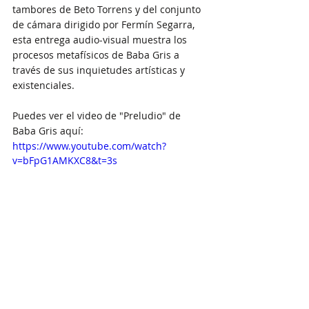
tambores de Beto Torrens y del conjunto 
de cámara dirigido por Fermín Segarra, 
esta entrega audio-visual muestra los 
procesos metafísicos de Baba Gris a 
través de sus inquietudes artísticas y 
existenciales.
Puedes ver el video de "Preludio" de 
Baba Gris aquí:
https://www.youtube.com/watch?
v=bFpG1AMKXC8&t=3s
Latinx
latin american music
Puerto Rico
Artist Spotlight
diy artist
Fusion
Afro
Caribe
neo classical
Afro Caribbean
Guatemala