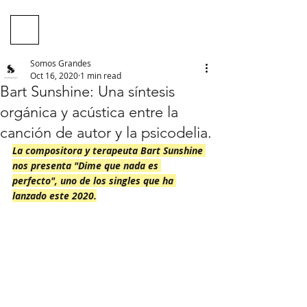
Somos Grandes
Oct 16, 2020
1 min read
Bart Sunshine: Una síntesis
orgánica y acústica entre la
canción de autor y la psicodelia.
La compositora y terapeuta Bart Sunshine 
nos presenta "Dime que nada es 
perfecto", uno de los singles que ha 
lanzado este 2020.