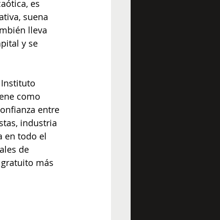
aótica, es 
ativa, suena 
ambién lleva 
pital y se 
Instituto 
tiene como 
confianza entre 
tas, industria 
a en todo el 
ales de 
 gratuito más 