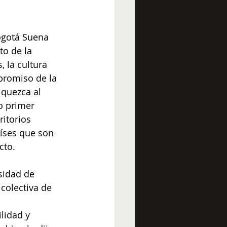
ogotá Suena 
o de la 
 la cultura 
promiso de la 
iquezca al 
o primer 
ritorios 
aíses que son 
cto.
sidad de 
colectiva de 
lidad y 