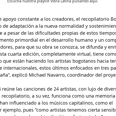
Escucha nuestra playlist Vibra Latina pulsando aquí.
 apoyo constante a los creadores, el recopilatorio B
o de adaptación a la nueva normalidad y sostenimient
 a pesar de las dificultades propias de estos tiempos,
emento primordial en el desarrollo humano y un com
adores, para que su obra se conozca, se difunda y enr
sta cuarta edición, completamente virtual, tiene com
 lo que están haciendo los artistas bogotanos hacia ter
 e internacionales, estos últimos enfocados en tres p
paña”, explicó Michael Navarro, coordinador del proye
 reúne las canciones de 24 artistas, con lujo de diver
El recopilatorio, a su vez, funciona como una memoria 
an influenciado a los músicos capitalinos, como el 
ejemplo, pues “como artistas tenemos cierta sensibi