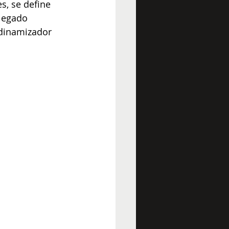
s, se define 
legado 
 dinamizador 