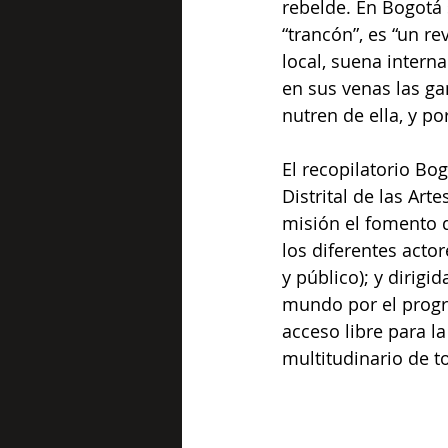
rebelde. En Bogotá s
“trancón”, es “un re
local, suena intern
en sus venas las gan
nutren de ella, y p
El recopilatorio Bog
Distrital de las Art
misión el fomento de
los diferentes actor
y público); y dirigi
mundo por el progra
acceso libre para la
multitudinario de t