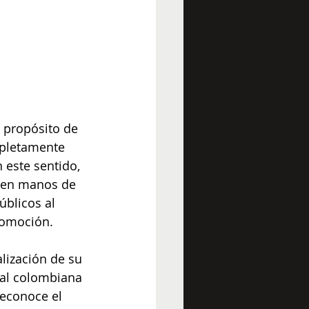
e propósito de 
mpletamente 
 este sentido, 
á en manos de 
úblicos al 
promoción.
lización de su 
ital colombiana 
econoce el 