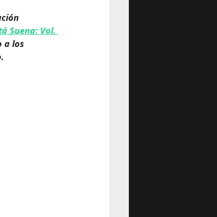
ución 
á Suena: Vol. 
 a los 
. 