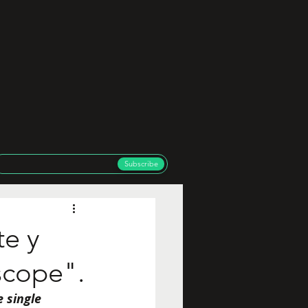
Subscribe
te y
scope".
 single 