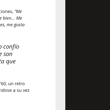
ciones, 
“Me 
e bien... Me 
es, me gusta 
o confío 
e son 
ta que 
60, un retro 
dose a su vez 