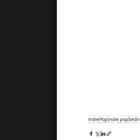
Indie
Pop
indie pop
bedr