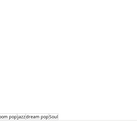
oom pop
jazz
dream pop
Soul