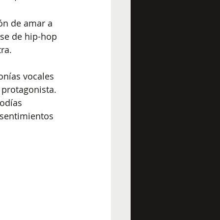
 
ión de amar a 
se de hip-hop 
ra.
onías vocales 
 protagonista. 
odías 
sentimientos 