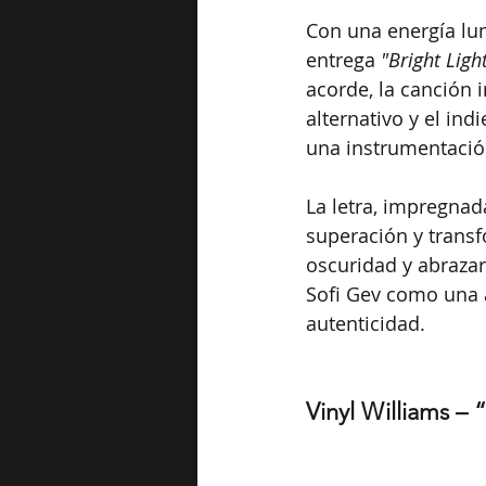
Con una energía lum
entrega 
"Bright Ligh
acorde, la canción 
alternativo y el in
una instrumentación
La letra, impregnad
superación y transf
oscuridad y abraza
Sofi Gev como una a
autenticidad.
Vinyl Williams –