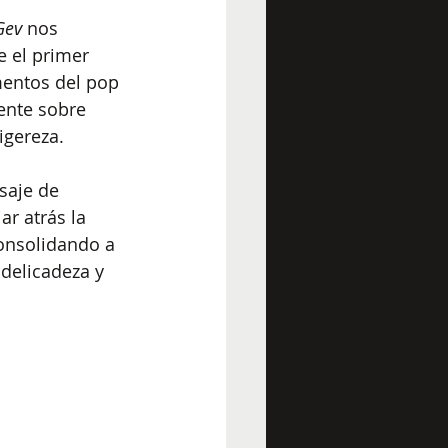
Gev
 nos 
 el primer 
mentos del pop 
ente sobre 
igereza.
saje de 
ar atrás la 
onsolidando a 
delicadeza y 