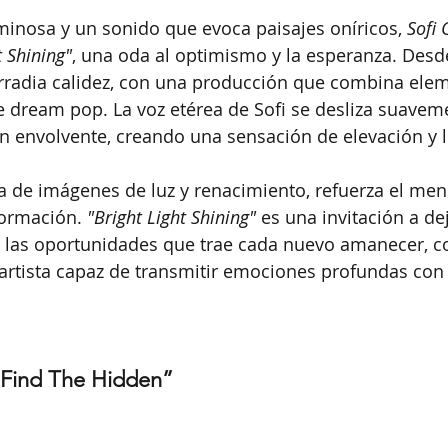
inosa y un sonido que evoca paisajes oníricos, 
Sofi 
t Shining"
, una oda al optimismo y la esperanza. Desde
irradia calidez, con una producción que combina ele
die dream pop. La voz etérea de Sofi se desliza suavem
 envolvente, creando una sensación de elevación y l
a de imágenes de luz y renacimiento, refuerza el men
ormación. 
"Bright Light Shining"
 es una invitación a dej
r las oportunidades que trae cada nuevo amanecer, c
rtista capaz de transmitir emociones profundas con 
 “Find The Hidden”