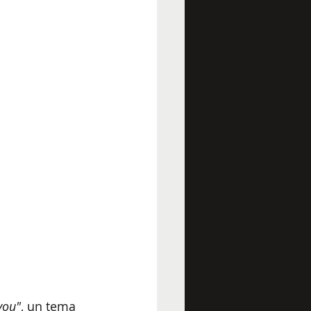
 you"
, un tema 