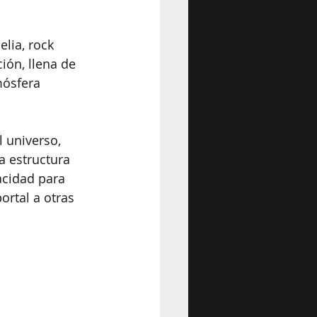
lia, rock 
ión, llena de 
mósfera 
 universo, 
a estructura 
acidad para 
ortal a otras 