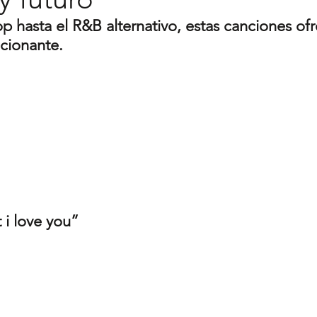
p hasta el R&B alternativo, estas canciones of
cionante.
t i love you”