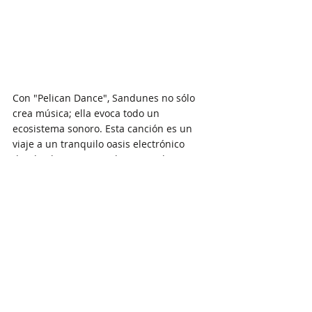
Con "Pelican Dance", Sandunes no sólo 
crea música; ella evoca todo un 
ecosistema sonoro. Esta canción es un 
viaje a un tranquilo oasis electrónico 
donde el tiempo se ralentiza y el aire 
parece brillar con la belleza ambiental. 
Es un impresionante ejercicio de 
moderación y sutileza. La producción 
aquí es como una suave caricia, con 
delicados sintetizadores y ritmos 
relajantes. 
Es un recordatorio de que a veces, en la 
caótica sinfonía de la vida, necesitamos 