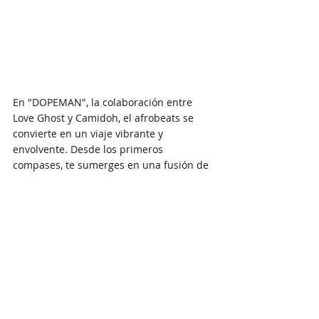
En "DOPEMAN", la colaboración entre 
Love Ghost y Camidoh, el afrobeats se 
convierte en un viaje vibrante y 
envolvente. Desde los primeros 
compases, te sumerges en una fusión de 
ritmos contagiosos y líricas que pintan 
una historia cautivadora. La producción 
es como un festín de sonidos, desde los 
ritmos pulsantes hasta los matices 
electrónicos que añaden profundidad a 
la composición. "DOPEMAN" no solo es 
una canción para escuchar; es una 
experiencia que te lleva a través de 
emociones cambiantes. Las voces se 