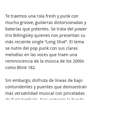
Te traemos una rola fresh y punk con 
mucho groove, guitarras distorsionadas y 
baterías que potentes. Se trata del power 
trio Billingsley quienes nos presentan su 
más reciente single “Long Shot”. El tema 
se nutre del pop punk con sus claras 
melodías en las voces que traen una 
reminiscencia de la música de los 2000s 
como Blink 182. 
Sin embargo, disfruta de líneas de bajo 
contundentes y puentes que demuestran 
más versatilidad musical con pinceladas 
de funk también. Nos comenta la banda 
sobre Long Shot que, 
“... trata de 
aprovechar tu oportunidad. El hecho de que 
su objetivo parezca inalcanzable, no 
significa que no debas intentarlo.”