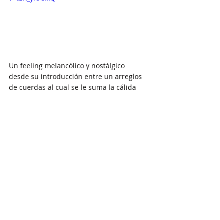
Un feeling melancólico y nostálgico 
desde su introducción entre un arreglos 
de cuerdas al cual se le suma la cálida 
voz de T. Shan quien se arraiga al R&B en 
este slow burner que nos presenta, 
"Magnolia". Es un tema introspectivo el 
cual se nutre de sus raíces, comparando 
relaciones del pasado y los sentimientos 
que evocan con el significado de 
Magnolia en China. Nos comenta T. Shan 
que, 
"[Magnolia] surgió después de una 
serie de fracasos románticos, cuando sentí 
ganas de renunciar a todo. Traté de 
plasmar en papel mi deseo profundo y casi 
desesperado de conexión, lo que me llevó a 