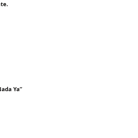
te.
Nada Ya”