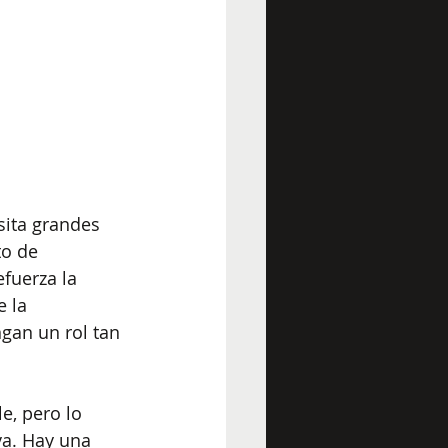
ita grandes 
to de 
fuerza la 
 la 
gan un rol tan 
e, pero lo 
a. Hay una 