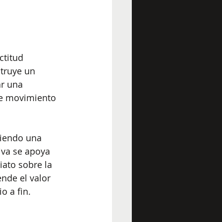
titud 
truye un 
ar una 
de movimiento 
niendo una 
iva se apoya 
ato sobre la 
nde el valor 
o a fin.