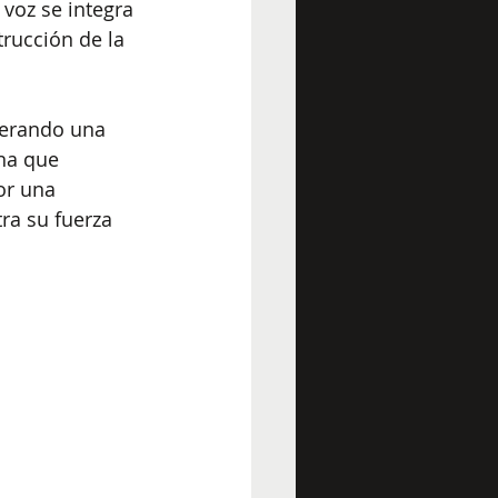
voz se integra 
rucción de la 
nerando una 
na que 
or una 
ra su fuerza 