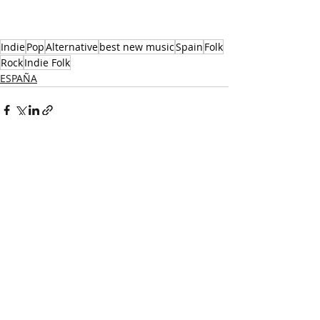
Indie
Pop
Alternative
best new music
Spain
Folk
Rock
Indie Folk
ESPAÑA
Recent Posts
See All