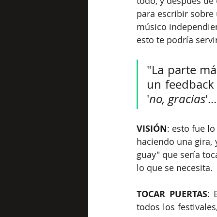
todo, y después de 
para escribir sobre
músico independient
esto te podría servi
"La parte más
un feedback 
'
no, gracias
'.
VISIÓN
: esto fue l
haciendo una gira, y
guay" que sería toca
lo que se necesita.
TOCAR PUERTAS
: 
todos los festivale