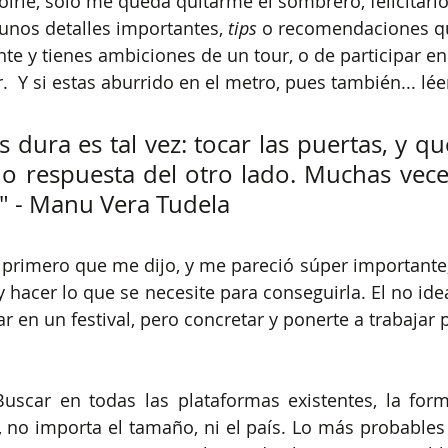
oírle, solo me queda quitarme el sombrero, felicitarlo
 unos detalles importantes, 
tips
 o recomendaciones qu
e y tienes ambiciones de un tour, o de participar en u
r.  Y si estas aburrido en el metro, pues también... lée
 dura es tal vez: tocar las puertas, y qu
o respuesta del otro lado. Muchas veces
.." - Manu Vera Tudela
o primero que me dijo, y me pareció súper importante, 
 hacer lo que se necesite para conseguirla. El no ideal
r en un festival, pero concretar y ponerte a trabajar 
Buscar en todas las plataformas existentes, la form
s, no importa el tamaño, ni el país. Lo más probables 