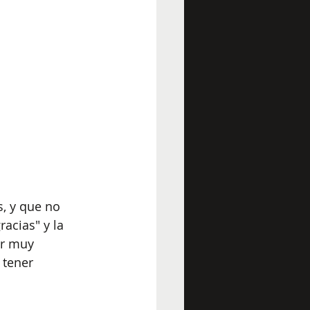
s, y que no 
acias" y la 
er muy 
 tener 