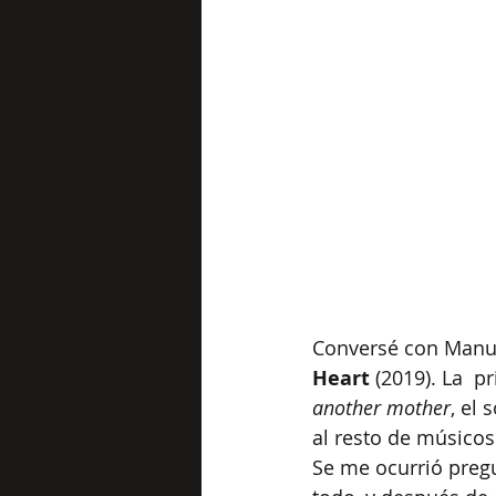
Conversé con Manu V
Heart
 (2019). La  
another mother
, el
al resto de músicos
Se me ocurrió pregu