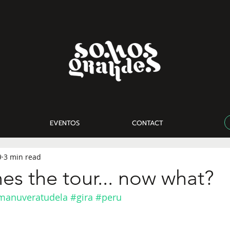
EVENTOS
CONTACT
9
3 min read
s the tour... now what?
manuveratudela
#gira
#peru