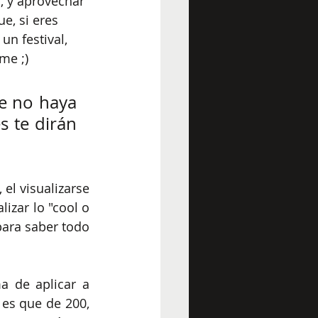
, y aprovechar 
e, si eres 
n festival, 
me ;)
e no haya 
 te dirán 
el visualizarse 
izar lo "cool o 
para saber todo 
a de aplicar a 
es que de 200, 