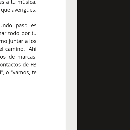
es a tu música. 
 de todo lo que averigües.  
gundo paso es 
ar todo por tu 
mo juntar a los 
l camino.  Ahí 
ios de marcas, 
ntactos de FB 
", o "vamos, te 