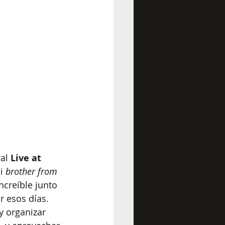
al 
Live at 
i 
brother from 
ncreíble junto 
 esos días.  
y organizar 