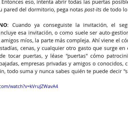
  Entonces eso, intenta abrir todas las puertas posibl
tu pared del dormitorio, pega notas 
post-its
INO
: Cuando ya conseguiste la invitación, el se
incluye esa invitación, o como suele ser auto-gestion
s, amigos míos, la parte más compleja. Ahí viene el có
stadías, cenas, y cualquier otro gasto que surge en e
 de tocar puertas, y léase "puertas" cómo patrocin
ajadas, empresas privadas y amigos o conocidos, co
 fin, todo suma y nunca sabes quién te puede decir "sí
.com/watch?v=kVruJZWavA4