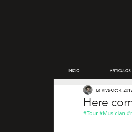
INICIO
ARTICULOS
La Riva
Oct 4, 201
Here come
#Tour
#Musician
#