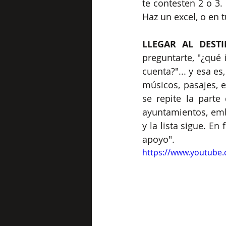
te contesten 2 o 3.
Haz un excel, o en 
LLEGAR AL DEST
preguntarte, "¿qué 
cuenta?"... y esa e
músicos, pasajes, e
se repite la parte
ayuntamientos, emb
y la lista sigue. En
apoyo".  
https://www.youtube