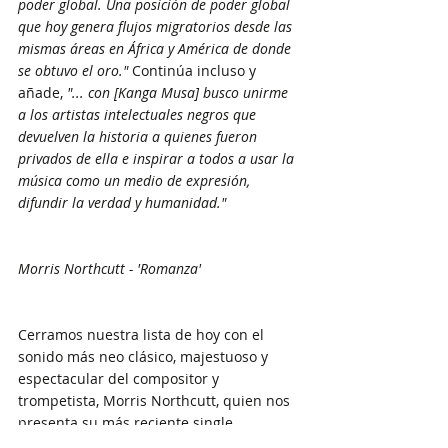
poder global. Una posición de poder global 
que hoy genera flujos migratorios desde las 
mismas áreas en África y América de donde 
se obtuvo el oro." 
Continúa incluso y 
añade, 
"... con [Kanga Musa] busco unirme 
a los artistas intelectuales negros que 
devuelven la historia a quienes fueron 
privados de ella e inspirar a todos a usar la 
música como un medio de expresión, 
difundir la verdad y humanidad."
Morris Northcutt - 'Romanza'
Cerramos nuestra lista de hoy con el 
sonido más neo clásico, majestuoso y 
espectacular del compositor y 
trompetista, Morris Northcutt, quien nos 
presenta su más reciente single 
"Romanza"
. Una balada hermosa que se 