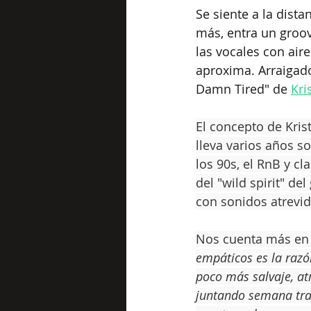
Se siente a la dista
más, entra un groo
las vocales con air
aproxima. Arraigado 
Damn Tired" de 
Kri
El concepto de Kris
lleva varios años s
los 90s, el RnB y c
del "wild spirit" d
con sonidos atrevid
Nos cuenta más en d
empáticos es la razó
poco más salvaje, at
juntando semana tra