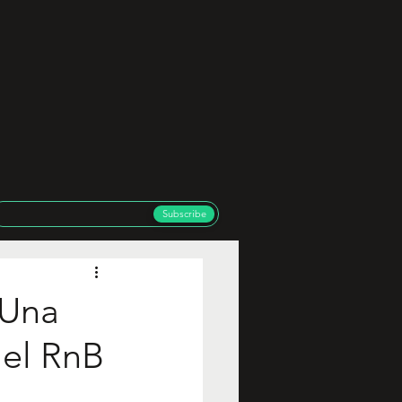
Subscribe
 Una
 el RnB