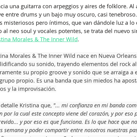
ncia una guitarra con arpeggios y aires de folklore. Al
ve entre drums y un bajo muy oscuro, casi tenebroso
es misteriosos pero íntimos, que van dándole luz a lo 
al neo soul y vocales potentes, se trata del nuevo sin
stina Morales & The Inner Wild
.
tina Morales & The Inner Wild nace en Nueva Orleans.
olidificando su sonido, trayendo elementos del rock al
laramente su propio groove y sonido que se arraiga a 
el grupo propio. Es una banda que sin miedos ha apost
os y la improvisación.
etalle Kristina que, 
"... mi confianza en mi banda co
n por la cual este concepto viene del corazón, y por eso 
revido... y por eso es que funciona. Es lo que hace que n
s semana y poder compartir entre nosotros nuestras pas