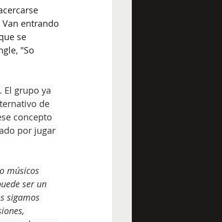
 acercarse 
. Van entrando 
que se 
gle, "So 
 El grupo ya 
ternativo de 
ese concepto 
ado por jugar 
mo músicos 
puede ser un 
os sigamos 
iones, 