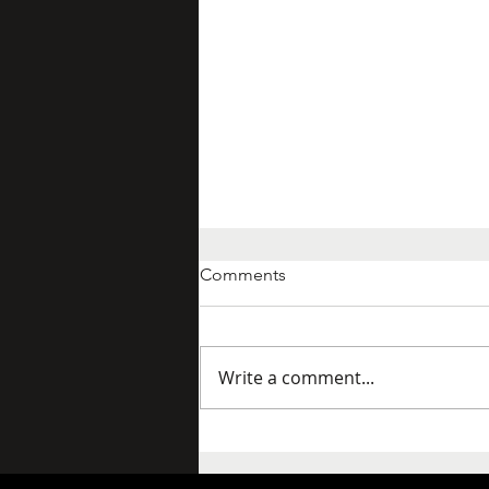
Comments
Write a comment...
Randy presenta su nuevo
single y irrumpe con una