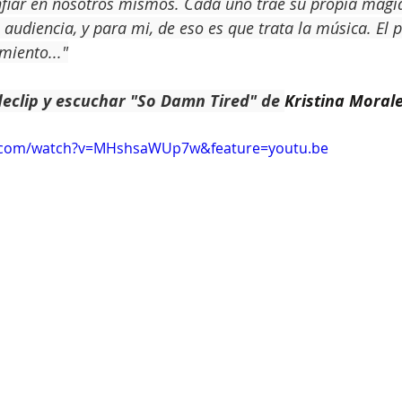
nfiar en nosotros mismos. Cada uno trae su propia magi
a audiencia, y para mi, de eso es que trata la música. El 
miento..."
declip y escuchar "So Damn Tired" de 
Kristina Morale
e.com/watch?v=MHshsaWUp7w&feature=youtu.be