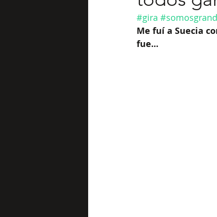
#gira
#somosgrand
Me fuí a Suecia c
fue...