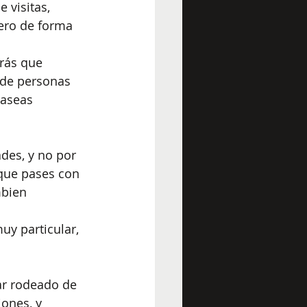
 visitas, 
ero de forma 
rás que 
 de personas 
paseas 
ades, y no por 
 que pases con 
mbien 
y particular, 
tar rodeado de 
ones, y 