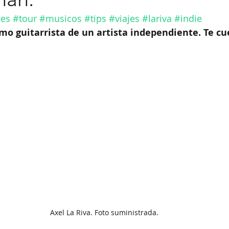
es
#tour
#musicos
#tips
#viajes
#lariva
#indie
omo guitarrista de un artista independiente. Te c
Axel La Riva. Foto suministrada.