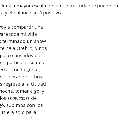
king a mayor escala de lo que tu ciudad te puede of
a y el balance será positivo.
 voy a compartir una 
varé toda mi vida 
s terminado un show 
cerca a Orebro; y nos 
poco cansados por 
 en particular se nos 
ectar con la gente, 
 esperando al bus 
s regrese a la ciudad 
noche, tomar algo, y 
los 
showcases
 del 
egó, subimos con los 
bus era solo para 