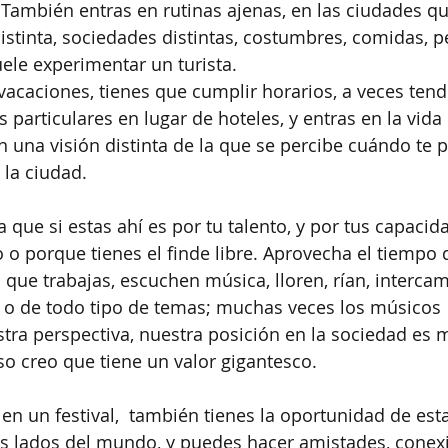
 También entras en rutinas ajenas, en las ciudades que
stinta, sociedades distintas, costumbres, comidas, p
uele experimentar un turista. 
vacaciones, tienes que cumplir horarios, a veces tend
 particulares en lugar de hoteles, y entras en la vida
n una visión distinta de la que se percibe cuándo te 
 la ciudad.
 que si estas ahí es por tu talento, y por tus capacid
o o porque tienes el finde libre. Aprovecha el tiempo
 que trabajas, escuchen música, lloren, rían, interca
, o de todo tipo de temas; muchas veces los músicos 
a perspectiva, nuestra posición en la sociedad es mu
eso creo que tiene un valor gigantesco.
r en un festival,  también tienes la oportunidad de es
s lados del mundo, y puedes hacer amistades, conexi