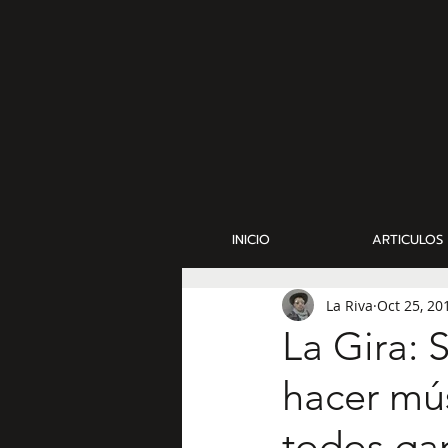
INICIO
ARTICULOS
La Riva
Oct 25, 20
La Gira: 
hacer mú
todos ga