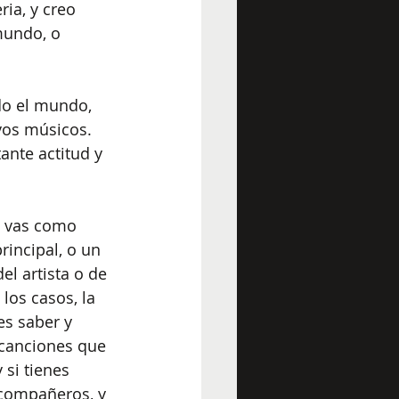
ia, y creo 
mundo, o 
do el mundo, 
vos músicos. 
ante actitud y 
e vas como 
rincipal, o un 
el artista o de 
los casos, la 
es saber y 
 canciones que 
 si tienes 
compañeros, y 