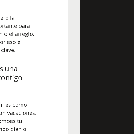
ero la 
rtante para 
 o el arreglo, 
r eso el 
 clave. 
s una 
contigo 
 mí es como 
on vacaciones, 
rompes tu 
endo bien o 