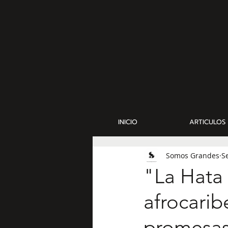
INICIO
ARTICULOS
Somos Grandes
S
"La Hata 
afrocarib
promesas 