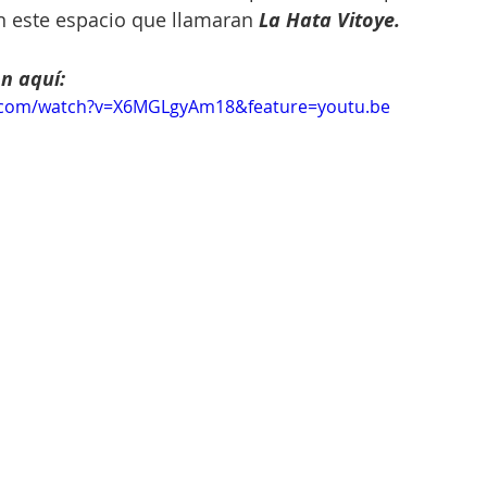
en este espacio que llamaran 
La Hata Vitoye.
on aquí:
e.com/watch?v=X6MGLgyAm18&feature=youtu.be