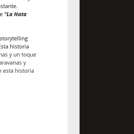
stante. 
e 
"La Hata 
torytelling 
ta historia 
inas y un toque 
aravanas y 
 esta historia 