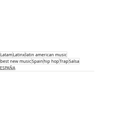
Latam
Latinx
latin american music
best new music
Spain
hip hop
Trap
Salsa
ESPAÑA
Recent Posts
See All