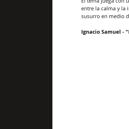
El tema juega con u
entre la calma y la
susurro en medio d
Ignacio Samuel - "