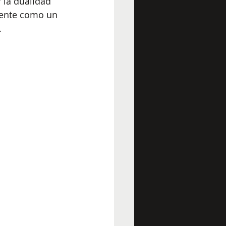
 la dualidad 
siente como un 
.