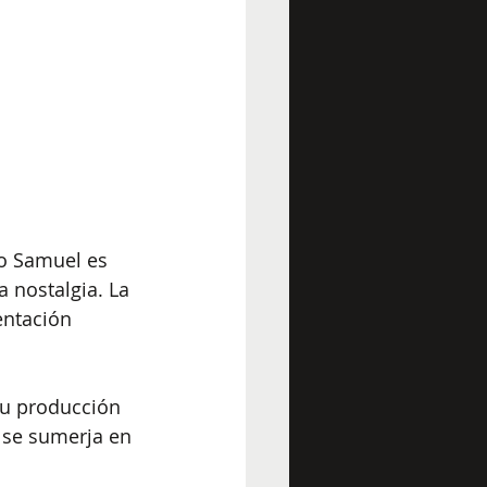
io Samuel es 
 nostalgia. La 
entación 
Su producción 
 se sumerja en 