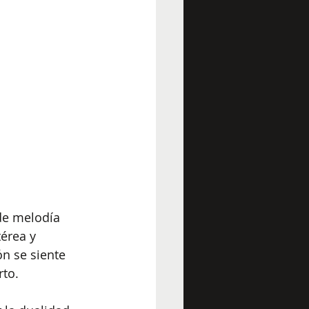
de melodía 
érea y 
n se siente 
rto.