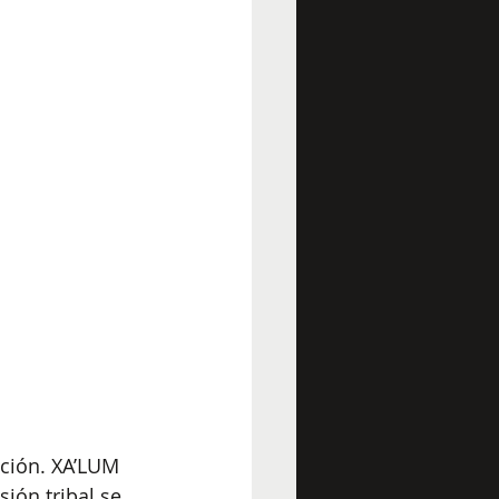
ación. XA’LUM 
ión tribal se 