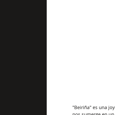
"Beiriña" es una jo
nos sumerge en un v