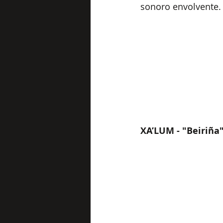
sonoro envolvente.
XA’LUM - "Beiriña