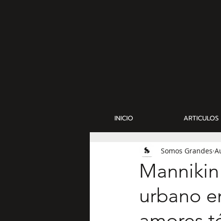
INICIO
ARTICULOS
Somos Grandes
A
Mannikin 
urbano en
amores tó