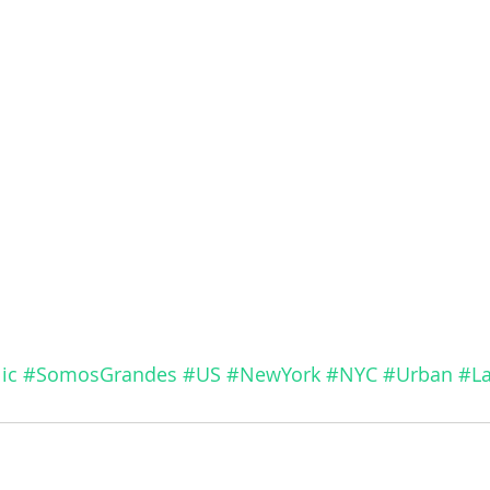
ic
#SomosGrandes
#US
#NewYork
#NYC
#Urban
#La