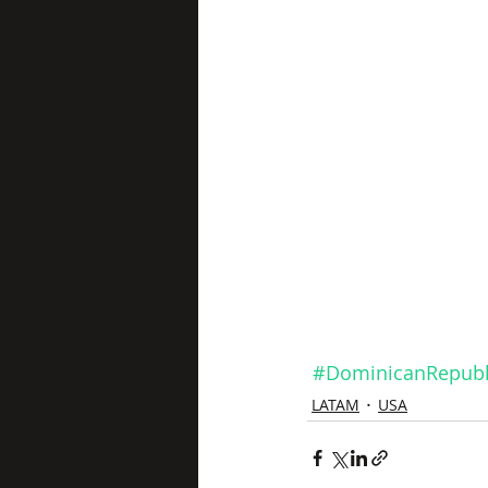
#DominicanRepubl
LATAM
USA