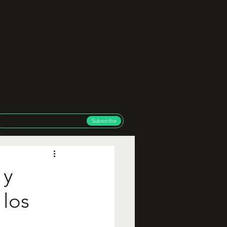
Subscribe
 y
 los