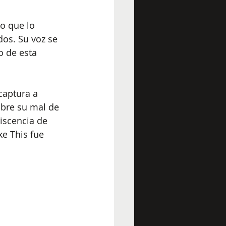
o que lo 
os. Su voz se 
o de esta 
captura a 
bre su mal de 
iscencia de 
e This fue 