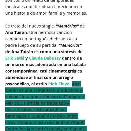
son como un relato de temporadas 
musicales que terminan floreciendo en 
una historia de amor, familia y memorias. 
Se trata del nuevo single, 
"Memórias" 
de 
Ana Tuirán
. Una hermosa canción 
cantada en portugués dedicada a su 
padre luego de su partida. 
"Memórias" 
de Ana Tuirán es como una síntesis de 
Erik Satié
 y 
Claude Debussy
 dentro de 
un marco más adentrada en una balada 
contemporánea, casi cinematográgica 
abriéndose al final con un arreglo 
psycodélico, al estilo 
Pink Floyd
. 
Ana 
Tuirán es una cantautora, productora y 
compositora que reside en la Ciudad de 
México. La artista ha trabajado y 
desarrollado artísticamente en 
Minneapolis, Ciudad de Méxio, entre 
otros. Ha sido artista residente en Banff 
Centre for Arts and Creativity en Canadá. 