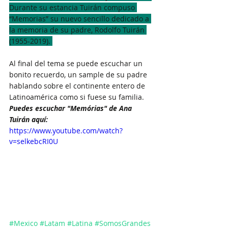
Durante su estancia Tuirán compuso 
“Memorias” su nuevo sencillo dedicado a 
la memoria de su padre, Rodolfo Tuirán 
(1955-2019). 
Al final del tema se puede escuchar un 
bonito recuerdo, un sample de su padre 
hablando sobre el continente entero de 
Latinoamérica como si fuese su familia. 
Puedes escuchar "Memórias" de Ana 
Tuirán aquí:
https://www.youtube.com/watch?
v=selkebcRI0U
#Mexico
#Latam
#Latina
#SomosGrandes