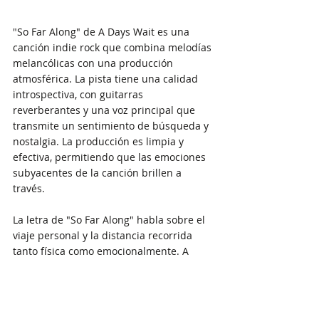
"So Far Along" de A Days Wait es una 
canción indie rock que combina melodías 
melancólicas con una producción 
atmosférica. La pista tiene una calidad 
introspectiva, con guitarras 
reverberantes y una voz principal que 
transmite un sentimiento de búsqueda y 
nostalgia. La producción es limpia y 
efectiva, permitiendo que las emociones 
subyacentes de la canción brillen a 
través.
La letra de "So Far Along" habla sobre el 
viaje personal y la distancia recorrida 
tanto física como emocionalmente. A 
Days Wait utiliza imágenes poéticas para 
explorar temas de crecimiento, pérdida y 
aceptación. La canción es un recordatorio 
de la importancia de seguir adelante a 