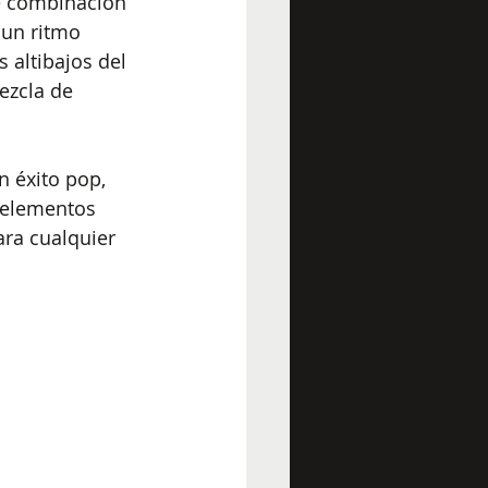
e combinación 
un ritmo 
 altibajos del 
ezcla de 
n éxito pop, 
 elementos 
ara cualquier 