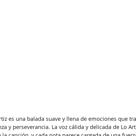
tiz es una balada suave y llena de emociones que tr
a y perseverancia. La voz cálida y delicada de Lo Arti
 la canción, y cada nota parece cargada de una fuer