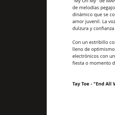
"My Oh My" de MANJ
de melodías pegajo
dinámico que se com
amor juvenil. La vo
dulzura y confianza 
Con un estribillo c
lleno de optimismo 
electrónicos con un
fiesta o momento d
Tay Toe - "End All