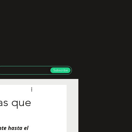
Subscribe
as que
te hasta el 