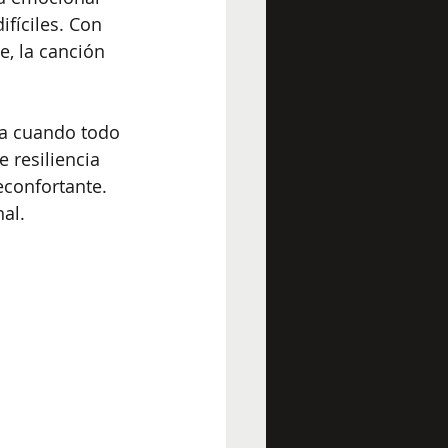
fíciles. Con 
e, la canción 
za cuando todo 
 resiliencia 
econfortante. 
al.