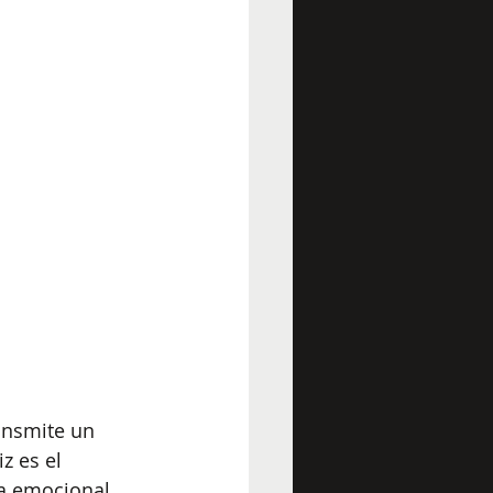
ansmite un 
z es el 
za emocional 