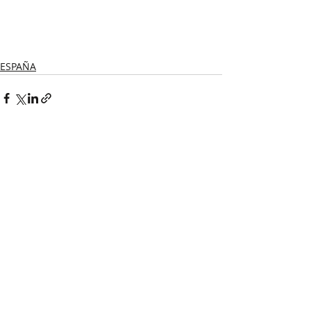
ESPAÑA
Recent Posts
See All