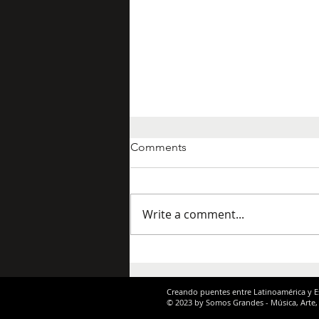
Comments
Write a comment...
Colocón: Entre la atmósfera y
el pulso jazz urbano
Creando puentes entre Latinoamérica y 
© 2023 by Somos Grandes - Música, Arte,