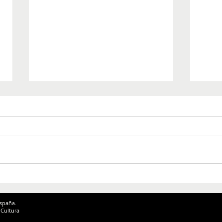
Chico Jorge: Un cigarrillo
Pol B
entre versos y vaivenes.
su n
España.
 Cultura