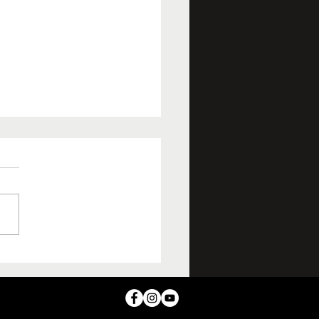
atlle: A flor de piel con
uevo EP