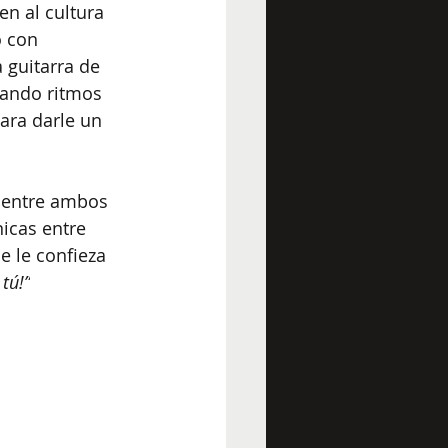
en al cultura 
 con 
 guitarra de 
lando ritmos 
ara darle un 
 entre ambos 
icas entre 
 le confieza 
tú!”