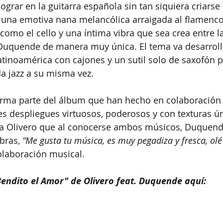
grar en la guitarra española sin tan siquiera criarse 
s una emotiva nana melancólica arraigada al flamenco
como el cello y una íntima vibra que sea crea entre la
e Duquende de manera muy única. El tema va desarrol
tinoamérica con cajones y un sutil solo de saxofón p
a jazz a su misma vez.
orma parte del álbum que han hecho en colaboración
 despliegues virtuosos, poderosos y con texturas ún
ta Olivero que al conocerse ambos músicos, Duquende
bras,
“Me gusta tu música, es muy pegadiza y fresca, olé 
olaboración musical. 
Bendito el Amor" de Olivero feat. Duquende aquí: