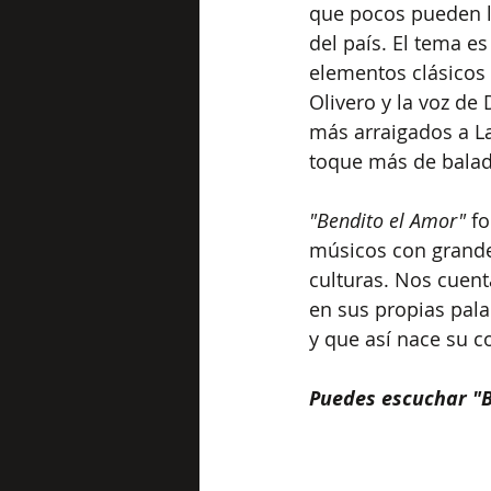
que pocos pueden lo
del país. El tema e
elementos clásicos 
Olivero y la voz d
más arraigados a La
toque más de balad
"Bendito el Amor"
 f
músicos con grandes
culturas. Nos cuen
en sus propias pala
y que así nace su c
Puedes escuchar 
"