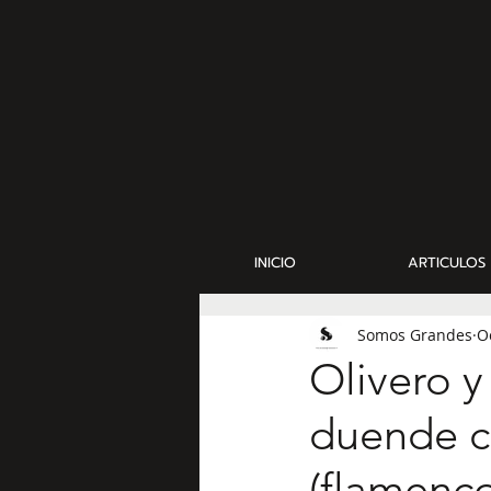
INICIO
ARTICULOS
Somos Grandes
O
Olivero 
duende c
(flamenco