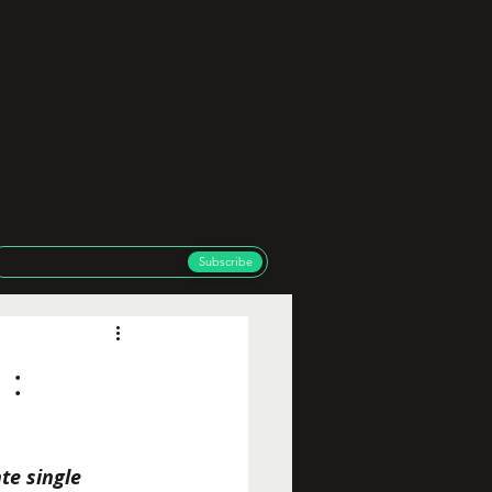
Subscribe
 :
e single 