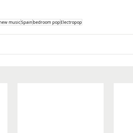
 new music
Spain
bedroom pop
Electropop