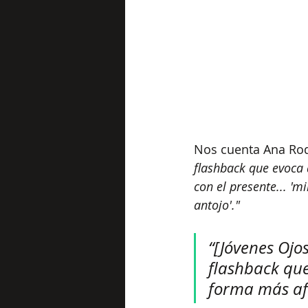
Nos cuenta Ana Rod
flashback que evoca
con el presente... 'm
antojo'." 
“[Jóvenes Ojos
flashback qu
forma más afí