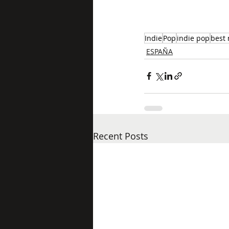
Indie
Pop
indie pop
best
ESPAÑA
Recent Posts