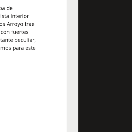
pa de 
sta interior 
os Arroyo trae 
con fuertes 
ante peculiar, 
amos para este 