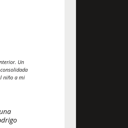
nterior. Un 
 consolidada 
l niño a mi 
 
 una 
odrigo