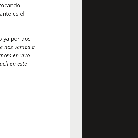
 tocando 
nte es el 
o ya por dos 
ue nos vemos a 
nces en vivo 
ach en este 