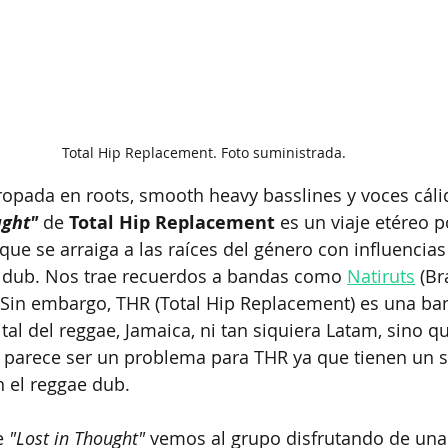
Total Hip Replacement. Foto suministrada.
opada en roots, smooth heavy basslines y voces cálid
ught"
 de 
Total Hip Replacement
 es un viaje etéreo p
que se arraiga a las raíces del género con influencia
y dub. Nos trae recuerdos a bandas como 
Natiruts
 (Br
 Sin embargo, THR (Total Hip Replacement) es una ba
tal del reggae, Jamaica, ni tan siquiera Latam, sino q
 parece ser un problema para THR ya que tienen un 
n el reggae dub. 
e
 "Lost in Thought" 
vemos al grupo disfrutando de una