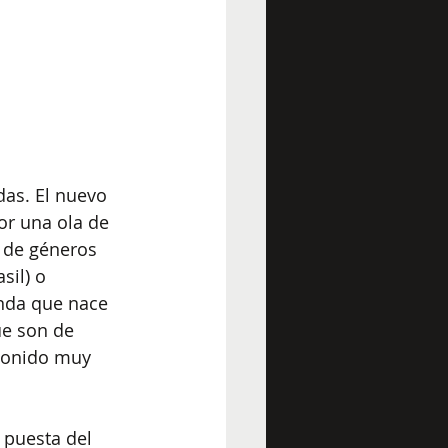
as. El nuevo 
or una ola de 
s de géneros 
asil) o 
nda que nace 
ue son de 
sonido muy 
 puesta del 