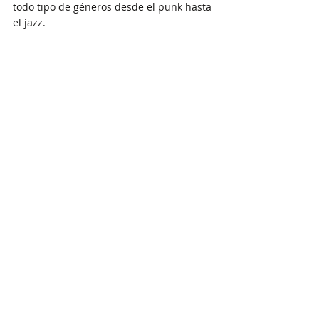
todo tipo de géneros desde el punk hasta 
el jazz.
Puedes escuchar “Spaceship” de Sandra 
Iris y LEIDAN aquí:
https://www.youtube.com/watch?v=-
c2YHoFbJIw
ESPAÑA