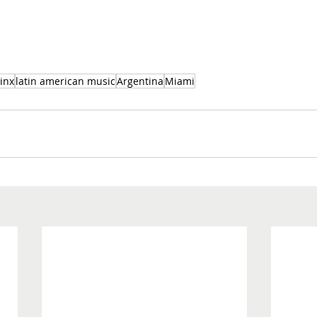
inx
latin american music
Argentina
Miami