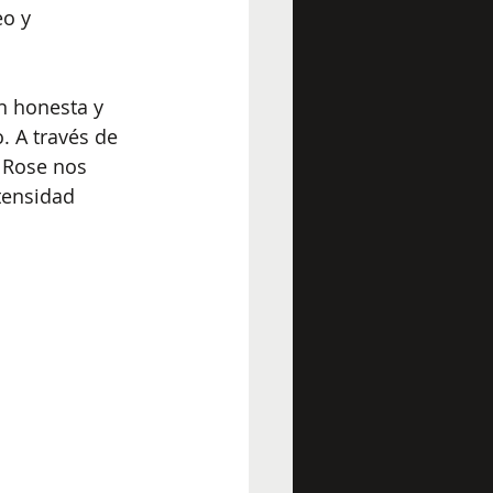
o y 
 honesta y 
 A través de 
 Rose nos 
tensidad 