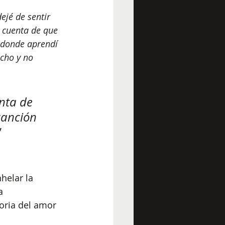
jé de sentir 
 cuenta de que 
 donde aprendí 
cho y no 
nta de 
canción 
 
helar la 
a 
oria del amor 