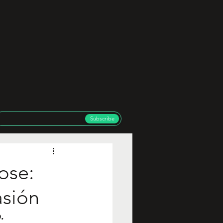
Subscribe
ose:
asión
.