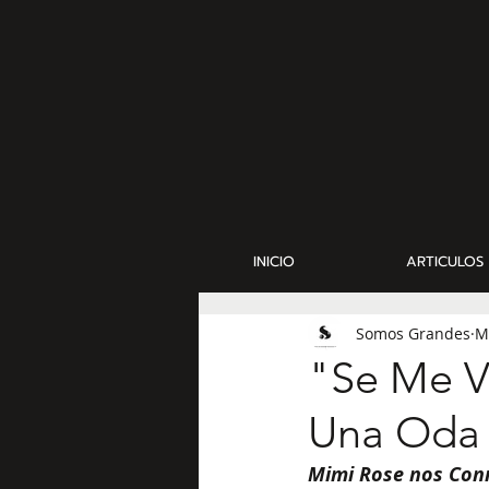
INICIO
ARTICULOS
Somos Grandes
M
"Se Me V
Una Oda a
Mimi Rose nos Conm