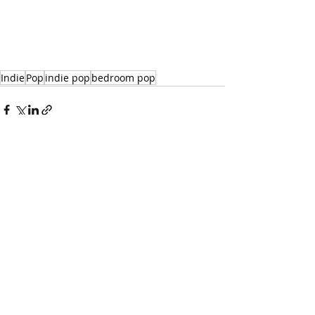
Indie
Pop
indie pop
bedroom pop
Recent Posts
See All