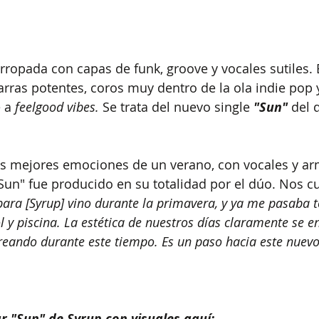
rropada con capas de funk, groove y vocales sutiles. 
rras potentes, coros muy dentro de la ola indie pop y
 a 
feelgood vibes. 
Se trata del nuevo single 
"Sun" 
del 
as mejores emociones de un verano, con vocales y arm
"Sun" fue producido en su totalidad por el dúo. Nos c
para [Syrup] vino durante la primavera, y ya me pasaba t
l y piscina. La estética de nuestros días claramente se e
eando durante este tiempo. Es un paso hacia este nuevo
r "Sun" de Syrup con visuales aquí: