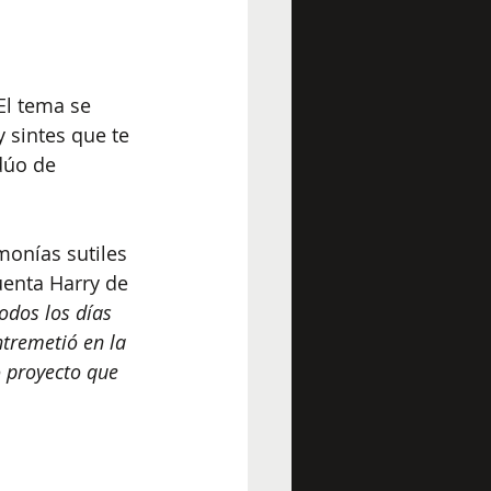
El tema se 
 sintes que te 
dúo de 
onías sutiles 
uenta Harry de 
odos los días 
ntremetió en la 
 proyecto que 