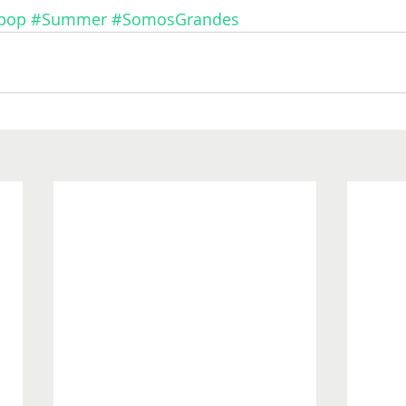
pop
#Summer
#SomosGrandes