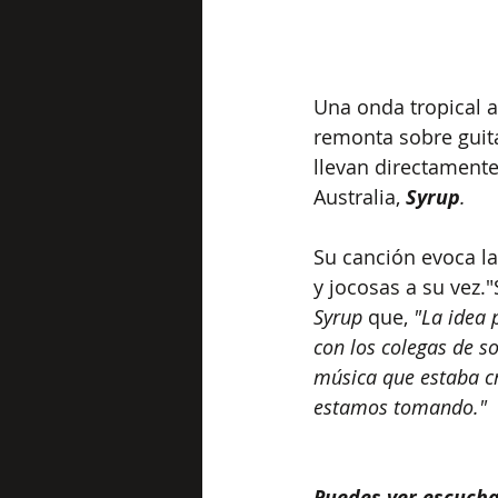
Una onda tropical a
remonta sobre guita
llevan directamente
Australia,
Syrup
.
Su canción evoca l
y jocosas a su vez.
Syrup
 que, 
"La idea 
con los colegas de so
música que estaba cr
estamos tomando."
Puedes ver escucha