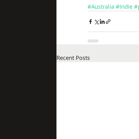
#Australia
#Indie
#
Recent Posts