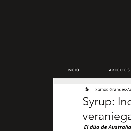
INICIO
ARTICULOS
Somos Grandes
A
Syrup: In
veranieg
 El dúo de Australia, Syrup, nos presenta su más reciente single "Sun" lanzado este 