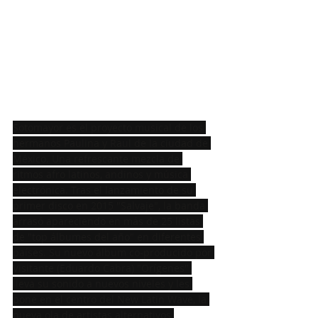
Sotomayor es el proyecto musical de los 
hermanos Paulina y Raul de la ciudad de 
México. Una refrescante mezcla de 
ritmos afro latinos, andinos y música 
electrónica. Tras el lanzamiento de su 
primer disco en 2015 "Salvaje", la banda 
arrasó apareciendo en más de 25 listas 
de "top álbumes del año" en diferentes 
países. Su nuevo álbum co-producido por 
Visitante (Eduardo Cabra) "Orígenes" 
lleva su sonido a nuevos niveles y les 
pone en el centro del New Latin Wave, la 
nueva ola de artistas alternativos 