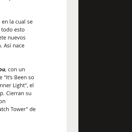
en la cual se 
todo esto 
ete nuevos 
. Así nace 
ou
, 
con un 
e "It's Been so 
ner Light", el 
. Cierran su 
on 
atch Tower" de 