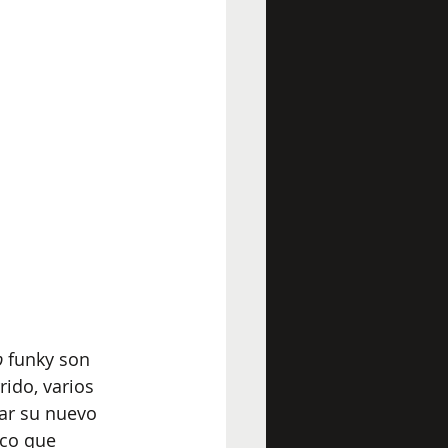
p
 funky son 
rido, varios 
ar su nuevo 
ico que 