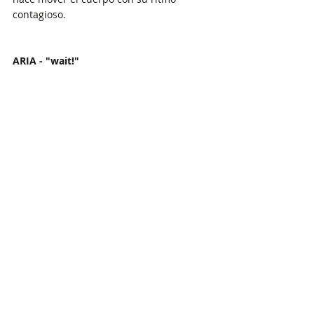
contagioso.
ARIA - "wait!"