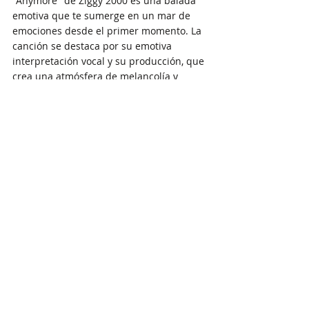
"Anymore" de Ziggy 2000 es una balada 
emotiva que te sumerge en un mar de 
emociones desde el primer momento. La 
canción se destaca por su emotiva 
interpretación vocal y su producción, que 
crea una atmósfera de melancolía y 
reflexión. 
Las letras introspectivas de "Anymore" 
exploran temas de amor perdido y 
añoranza, resonando con cualquier 
persona que haya experimentado el 
dolor de una ruptura emocional. Esta 
canción es un recordatorio conmovedor 
de que el amor puede ser hermoso y 
doloroso al mismo tiempo.
Jack West - "I Realize"