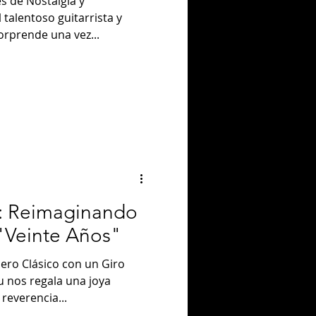
s de Nostalgia y
talentoso guitarrista y
rprende una vez...
u: Reimaginando
 "Veinte Años"
ero Clásico con un Giro
u nos regala una joya
 reverencia...