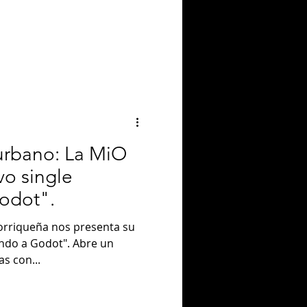
urbano: La MiO
o single
odot".
torriqueña nos presenta su
ando a Godot". Abre un
as con...