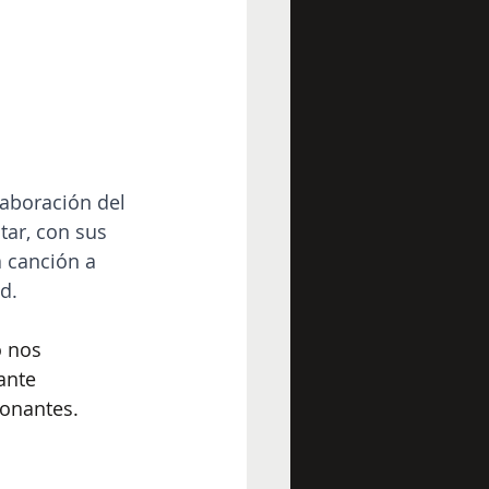
laboración del 
tar, con sus 
 canción a 
d.
 nos 
ante 
ionantes.