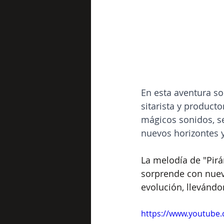
En esta aventura so
sitarista y product
mágicos sonidos, se
nuevos horizontes y
La melodía de "Pir
sorprende con nuevo
evolución, llevánd
https://www.youtub