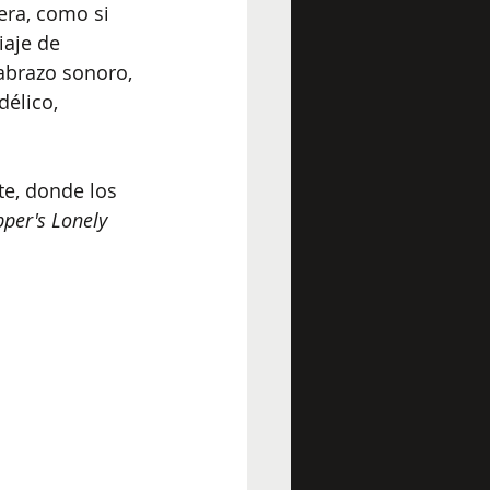
era, como si 
aje de 
abrazo sonoro, 
élico, 
e, donde los 
pper's Lonely 