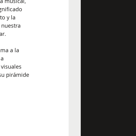
a musical, 
nificado 
o y la 
 nuestra 
ar.
ma a la 
ia 
 visuales 
su pirámide 