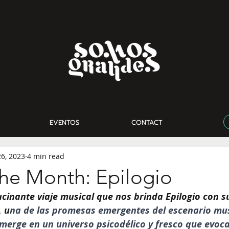
EVENTOS
CONTACT
26, 2023
4 min read
 the Month: Epilogio
cinante viaje musical que nos brinda Epilogio con s
, u
na de las promesas emergentes del escenario musi
merge en un universo psicodélico y fresco que evoca 