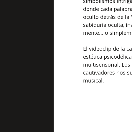
simbolismos intrig
donde cada palabra
oculto detrás de la
sabiduría oculta, i
mente... o simplem
El videoclip de la
estética psicodélic
multisensorial. Los 
cautivadores nos s
musical.