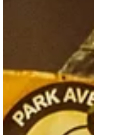
Circle – “Higher (Notre Dame Remix)” Este
remix de “Higher” conserva la espiritualidad
expansiva del original de Blond:ish, pero
Notre Dame y Black Circle la envuelven en
un pulso más p