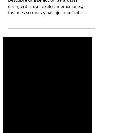
Nuevas Voces y Sonidos
Descubre una selección de artistas
emergentes que exploran emociones,
fusiones sonoras y paisajes musicales
únicos. Castora Herz – “A la entrada de
Palencia” ft El Naan Comenzamos con un
viaje por el folklore más actual de la
electrónica española. Desde la apertura de
“A la entrada de Palencia” hay una sensación
de paisaje en movimiento, como si la música
pretendiera cartografiar un lugar con su
propia lógica interior. La canción articula sus
elementos de manera que dibujan u