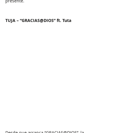
presente.
TUJA – “GRACIAS@DIOS” ft. Tuta
Desde que arranca “GRACIAS@DIOS”, la 