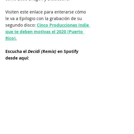
Visiten este enlace para enterarse cómo 
le va a Epilogio con la grabación de su
segundo disco: 
Cinco Producciones Indie 
que te deben motivas el 2020 (Puerto 
Rico).
Escucha el 
Decidí (Remix) 
en Spotify 
desde aquí:
Visiten estos enlaces para seguir a 
Epilogio y Shula en Instagram:
@epilogio