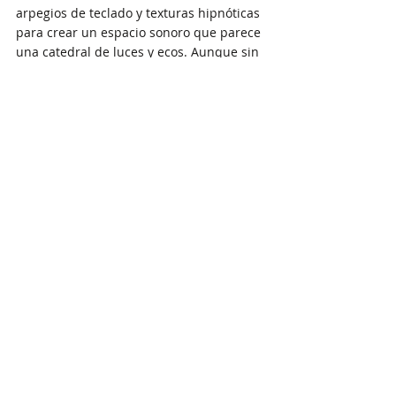
arpegios de teclado y texturas hipnóticas 
para crear un espacio sonoro que parece 
una catedral de luces y ecos. Aunque sin 
elementos clásicos en exceso, la 
sensación arquitectónica está presente: 
es música que resuena en una sala vacía 
pero llena de presencia. 
La canción no corre hacia un clímax 
obvio, sino que se sustenta en su 
atmósfera y gradualidad. Cada detalle 
importa: el leve delay en una nota, la 
transición de un pad a otro, la sensación 
de ascensión contenida. Es un track para 
cerrar los ojos y dejar que el sonido —y 
todo lo que evoca— te atraviese.
Nick Marks – “do wut u luv”