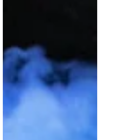
una reflexión directa sobre las relaciones
que se quedan en la superficie, dichas
desde un tono muy honesto. Carlos Marco
interpreta con una claridad emocional que
evita el dramatismo excesivo, apoyándose en
una letra que va desnudando poco a poco
esa sensación de vacío que a