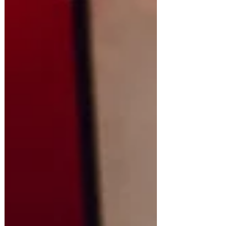
Arranca con una percusión ligera y
sintetizadores de bajo perfil, pero muy
pronto esta canción despliega un pop-latino
moderno que coquetea con el reguetón
alternativo y los sonidos de banda urbana
contemporánea. Las guitarras limpias
combinadas con el beat crean un ambiente
de celebración intimista, que parece querer
retratar la emoción de “beberte entera” co