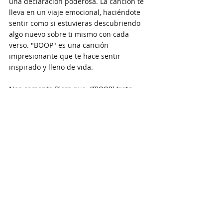
una declaración poderosa. La canción te 
lleva en un viaje emocional, haciéndote 
sentir como si estuvieras descubriendo 
algo nuevo sobre ti mismo con cada 
verso. "BOOP" es una canción 
impresionante que te hace sentir 
inspirado y lleno de vida.
Nos comenta Piers que,
 “[BOOP] trata 
sobre entrar en tu poder y conocer tu valor. 
Como artistas, enfrentamos muchos 
desafíos en el camino, pero recordamos 
disfrutar el viaje, tomando las victorias y las 
derrotas a medida que vienen y recordando 
quién eres, de dónde vienes y por qué te 
metiste en este juego musical.”