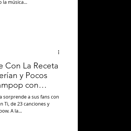
 la música...
e Con La Receta
rían y Pocos
eampop con
ua sorprende a sus fans con
ciones y
w. A la...