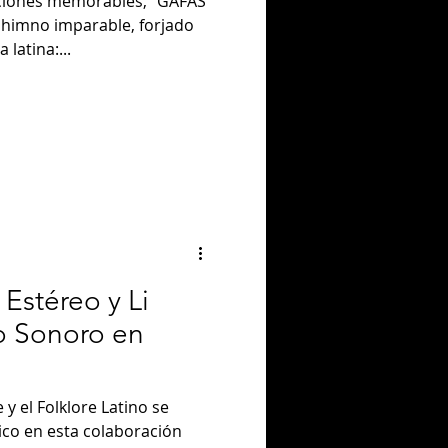
aciones memorables, "GAFAS
imno imparable, forjado
 latina:...
Estéreo y Li
o Sonoro en
 el Folklore Latino se
co en esta colaboración