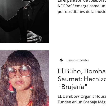
En el panteón de colabor
NEGRAS" emerge como un h
por dos titanes de la música
Somos Grandes
El Búho, Bomba 
Saumet: Hechiz
"Brujería"
EL Dembow, Organic House y
Funden en un Brebaje Mági