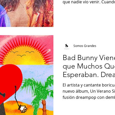
que nadie vio venir. Cuando
Somos Grandes
Bad Bunny Vien
que Muchos Que
Esperaban. Dr
Dembow.
El artista y cantante boric
nuevo álbum, Un Verano Sin Ti, de 23 can
fusión dreampop con dembo