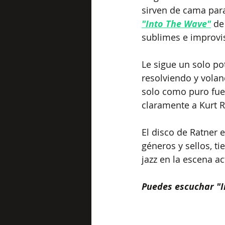
sirven de cama para 
"Into The Wave"
 de
sublimes e improvis
Le sigue un solo po
resolviendo y volan
solo como puro fue
claramente a Kurt 
El disco de Ratner 
géneros y sellos, t
jazz en la escena a
Puedes escuchar "I