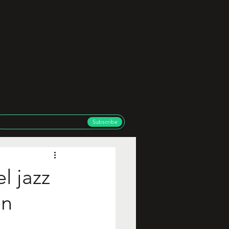
Subscribe
l jazz
en