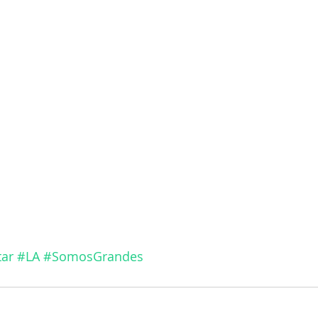
tar
#LA
#SomosGrandes