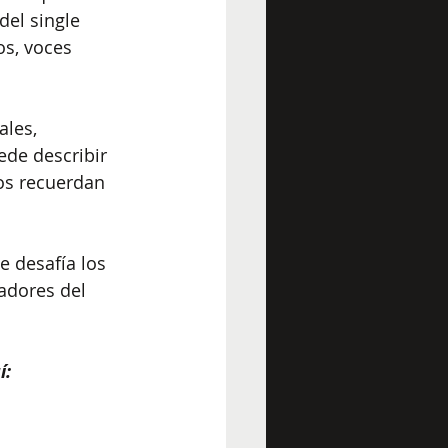
del single 
s, voces 
les, 
ede describir 
os recuerdan 
e desafía los 
adores del 
í: