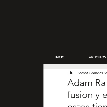
INICIO
ARTICULOS
Somos Grandes
S
Adam Rat
fusion y 
estos tie