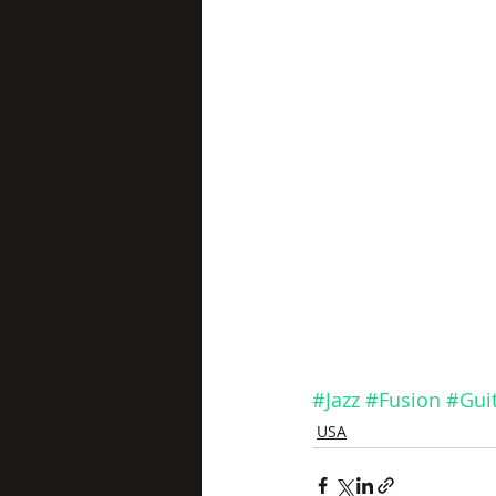
#Jazz
#Fusion
#Gui
USA