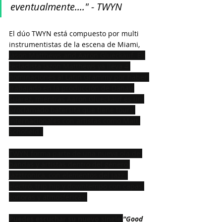
eventualmente...." - TWYN
El dúo TWYN está compuesto por multi 
instrumentistas de la escena de Miami, 
Jason Matthews and Aaron Glueckauf. El 
tecladista Jazon Matthews ya lleva 4 
nominaciones al Latin Grammy por haber 
trabajado en la producción de Danay 
Suarez, mientras Aaron Glueckauf es un 
proclamado batersita que tiene tours 
internacionales con artistas como Matt 
Schofield. 
TWYN forma parte de una nueva ola de 
bandas y artistas dentro del género 
jazztronica, con elementos del jazz, 
electró, trip hip y downtempo con capas 
sonoras y atmosféricas.
Puedes escuchar su nuevo single 
"
Good 