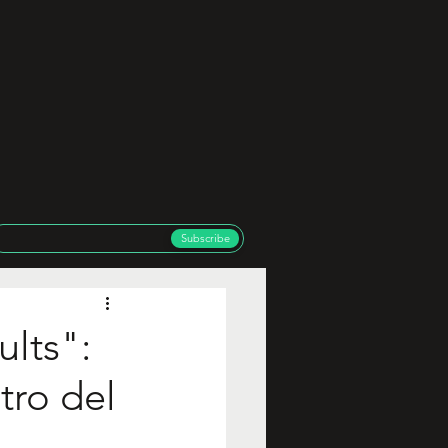
Subscribe
ults":
tro del