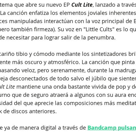
l tema que abre su nuevo EP 
Cult Lite
, lanzado a través
 La canción enfatiza los elementos joviales inherentes
oces manipuladas interactúan con la voz principal de 
ero también firmeza). Su voz en "Little Cults" es lo qu
de necesitar para lograr salir de la penumbra.
cariño tibio y cómodo mediante los sintetizadores bri
mente más oscuro y atmosférico. La canción que pinta
 pasando veloz, pero serenamente, durante la madrug
ja desconectados de todo salvo el júbilo que siente
lt Lite 
mantiene una onda bastante vivida de pop y d
rno que de seguro atraerá a algunos con su aura en
sidad del que aprecie las composiciones más meditati
de discos anteriores. 
e ya de manera digital a través de 
Bandcamp pulsan