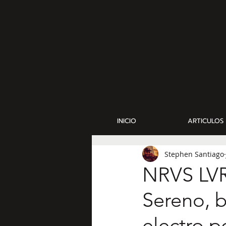
INICIO
ARTICULOS
Stephen Santiago
NRVS LVRS
Sereno, b
electro p