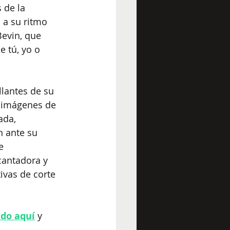
 de la 
 a su ritmo 
Bevin, que 
e tú, yo o 
llantes de su
 imágenes de 
ada, 
n ante su 
e 
cantadora y 
vas de corte 
do aquí
 y 