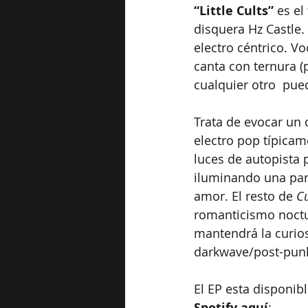
“Little Cults”
 es e
disquera Hz Castle.
electro céntrico. V
canta con ternura (p
cualquier otro  pue
Trata de evocar un 
electro pop típica
luces de autopista
iluminando una pare
amor. El resto de 
Cu
romanticismo noctu
mantendrá la curio
darkwave/post-punk 
El EP esta disponibl
Spotify aquí
: