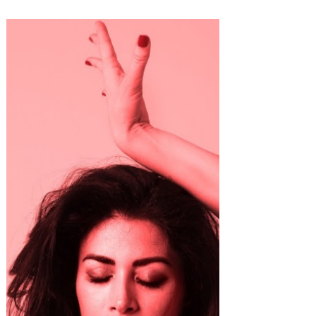
Somos Grandes
Fitasha al volante con
"ChoferChef": Un viaje sonoro
sin frenos.
La madrileña lanza una canción que mezcla
sonidos urbanos y metáforas potentes,
dejando su huella en la escena indie.
Fitasha lo vuelve a...