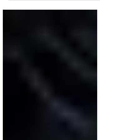
"Bad Bunny y la memoria
boricua: DeBÍ TiRAR MáS
FOToS como tributo a la isla"
El artista puertorriqueño reinterpreta la
plena y el folclore en su álbum más
introspectivo. Bad Bunny ha vuelto a
hacerlo. Con DeBÍ...