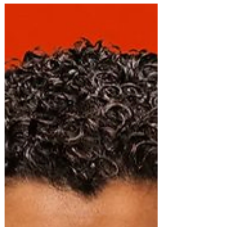
Dominicana: Lena Dardelet
Lena Dardelet e Inka fusionan raíces y
modernidad en una propuesta sonora
vibrante y poderosa. Con “Ten Cuidao” , la
cantautora...